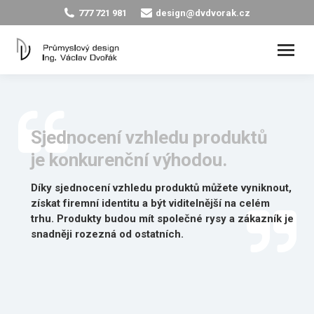
777 721 981
design@dvdvorak.cz
Sjednocení vzhledu produktů
je konkurenční výhodou.
D
í
k
y
s
j
e
d
n
o
c
e
n
í
v
z
h
l
e
d
u
p
r
o
d
u
k
t
ů
m
ů
ž
e
t
e
v
y
n
i
k
n
o
u
t
,
z
í
s
k
a
t
f
i
r
e
m
n
í
i
d
e
n
t
i
t
u
a
b
ý
t
v
i
d
i
t
e
l
n
ě
j
š
í
n
a
c
e
l
é
m
t
r
h
u
.
P
r
o
d
u
k
t
y
b
u
d
o
u
m
í
t
s
p
o
l
e
č
n
é
r
y
s
y
a
z
á
k
a
z
n
í
k
j
e
s
n
a
d
n
ě
j
i
r
o
z
e
z
n
á
o
d
o
s
t
a
t
n
í
c
h
.